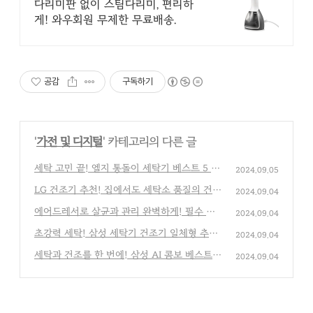
로 주름 쫙
다리미판 없이 스팀다리미, 편리하
게! 와우회원 무제한 무료배송.
공감
구독하기
'
가전 및 디지털
' 카테고리의 다른 글
세탁 고민 끝! 엘지 통돌이 세탁기 베스트 5 추
2024.09.05
천
(0)
LG 건조기 추천! 집에서도 세탁소 품질의 건조
2024.09.04
기 TOP 5
(0)
에어드레서로 살균과 관리 완벽하게! 필수 제
2024.09.04
품 5개
(0)
초강력 세탁! 삼성 세탁기 건조기 일체형 추천
2024.09.04
Top 5
(0)
세탁과 건조를 한 번에! 삼성 AI 콤보 베스트 T
2024.09.04
OP 5 추천
(0)