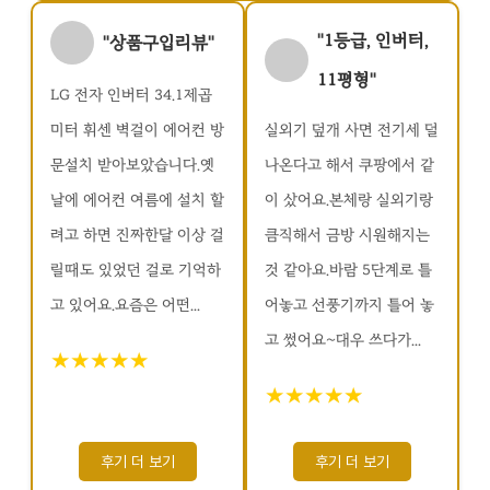
"1등급, 인버터,
"상품구입리뷰"
11평형"
LG 전자 인버터 34.1제곱
미터 휘센 벽걸이 에어컨 방
실외기 덮개 사면 전기세 덜
문설치 받아보았습니다.옛
나온다고 해서 쿠팡에서 같
날에 에어컨 여름에 설치 할
이 샀어요.본체랑 실외기랑
려고 하면 진짜한달 이상 걸
큼직해서 금방 시원해지는
릴때도 있었던 걸로 기억하
것 같아요.바람 5단계로 틀
고 있어요.요즘은 어떤...
어놓고 선풍기까지 틀어 놓
고 썼어요~대우 쓰다가...
★★★★★
★★★★★
후기 더 보기
후기 더 보기