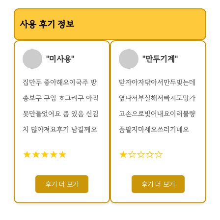
사용 후기 정보
"미사용"
"만두기계"
집만두 좋아해요이국주 방
받자아자닦아서만두빛는데
송보구 구입 ㅎ그리구 아직
옆나서부실해서빠져도망가
못만들었어요 좀 있음 신김
고손으로빛어내요이러불량
치 많아져요후기 남길께요
품팔지마세요쓰러기네요
★★★★★
★☆☆☆☆
후기 더 보기
후기 더 보기