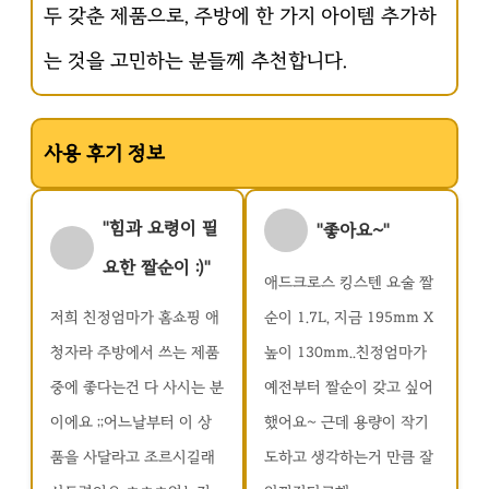
두 갖춘 제품으로, 주방에 한 가지 아이템 추가하
는 것을 고민하는 분들께 추천합니다.
사용 후기 정보
"힘과 요령이 필
"좋아요~"
요한 짤순이 :)"
애드크로스 킹스텐 요술 짤
저희 친정엄마가 홈쇼핑 애
순이 1.7L, 지금 195mm X
청자라 주방에서 쓰는 제품
높이 130mm..친정엄마가
중에 좋다는건 다 사시는 분
예전부터 짤순이 갖고 싶어
이에요 ;;어느날부터 이 상
했어요~ 근데 용량이 작기
품을 사달라고 조르시길래
도하고 생각하는거 만큼 잘