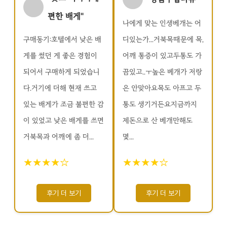
편한 배게"
나에게 맞는 인생베개는 어
구매동기:호텔에서 낮은 배
디있는가...거북목때문에 목,
게를 썼던 게 좋은 경험이
어깨 통증이 있고두통도 가
되어서 구매하게 되었습니
끔있고..ㅜ높은 베개가 저랑
다.거기에 더해 현재 쓰고
은 안맞아요목도 아프고 두
있는 배게가 조금 불편한 감
통도 생기거든요지금까지
이 있었고 낮은 배게를 쓰면
제돈으로 산 베개만해도
거북목과 어깨에 좀 더...
몇...
★★★★☆
★★★★☆
후기 더 보기
후기 더 보기