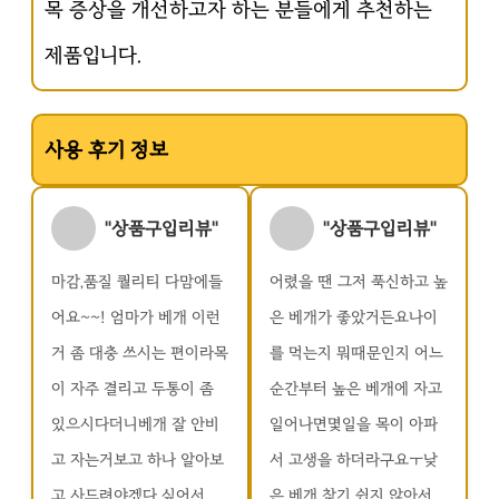
목 증상을 개선하고자 하는 분들에게 추천하는
제품입니다.
사용 후기 정보
"상품구입리뷰"
"상품구입리뷰"
마감,품질 퀄리티 다맘에들
어렸을 땐 그저 푹신하고 높
어요~~! 엄마가 베개 이런
은 베개가 좋았거든요나이
거 좀 대충 쓰시는 편이라목
를 먹는지 뭐때문인지 어느
이 자주 결리고 두통이 좀
순간부터 높은 베개에 자고
있으시다더니베개 잘 안비
일어나면몇일을 목이 아파
고 자는거보고 하나 알아보
서 고생을 하더라구요ㅜ낮
고 사드려야겠다 싶어서,,...
은 베개 찾기 쉽지 않아서