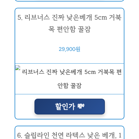
5. 리브너스 진짜 낮은베개 5cm 거북
목 편안함 꿀잠
29,900원
할인가 💸
6. 슬립라인 천연 라텍스 낮은 베개, 1