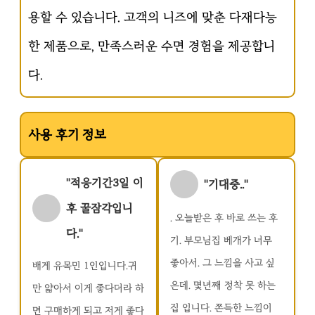
용할 수 있습니다. 고객의 니즈에 맞춘 다재다능
한 제품으로, 만족스러운 수면 경험을 제공합니
다.
사용 후기 정보
"적응기간3일 이
"기대중.."
후 꿀잠각입니
. 오늘받은 후 바로 쓰는 후
다."
기. 부모님집 베개가 너무
좋아서. 그 느낌을 사고 싶
배게 유목민 1인입니다.귀
은데. 몇년째 정착 못 하는
만 얇아서 이게 좋다더라 하
집 입니다. 쫀득한 느낌이
면 구매하게 되고 저게 좋다