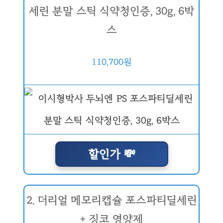
세린 분말 스틱 식약청인증, 30g, 6박
스
110,700원
할인가 💸
2. 더리얼 메모리캡슐 포스파티딜세린
+ 징코 영양제