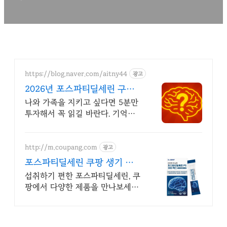
https://blog.naver.com/aitny44
광고
2026년 포스파티딜세린 구매
시 호갱되지 않는 방법
나와 가족을 지키고 싶다면 5분만
투자해서 꼭 읽길 바란다. 기억이
란 정말 민감한
http://m.coupang.com
광고
포스파티딜세린 쿠팡 생기 넘
치는 하루 활력을
섭취하기 편한 포스파티딜세린, 쿠
팡에서 다양한 제품을 만나보세요.
건강식품, 활력을 되찾고 와우회원
캐시적립도 받으세요.