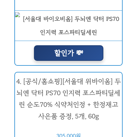
할인가 💸
4. [공식/홈쇼핑][서울대 위바이옴] 두
뇌엔 닥터 PS70 인지력 포스파티딜세
린 순도70% 식약처인정 + 한정재고
사은품 증정, 5개, 60g
305,000원