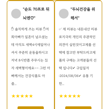
"순도 70프로 뒤
"두뇌건강을 위
뇌엔♡"
해서"
✋️ 솔직하게 쓰는 리뷰 ✋️저
✅ 제 리뷰는 내돈내산 리뷰
희아빠가 일흔이 넘으셨는
로지극히 개인의 주관적인
데 아직도 새벽4시에일어나
의견이 실린것이고제품 선
셔서 꾸준히 운동을하시고
택에 참고만 부탁드리고제
저녁 8시반쯤 주무시는 짅
품의 구매는 고객분들의 선
자 새벽형이에요~~ 그런 아
택 입니다✔ 구입일자
빠께서는 건강식품도 아
:2024/08/06✔ 유통 기
줌...
한...
★★★★★
★★★★★