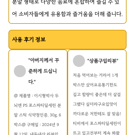
분말 형태로 다양한 음료에 혼합하여 즐길 수 있
어 소비자들에게 유용함과 즐거움을 더해 줍니다.
사용 후기 정보
"아버지께서 꾸
"상품구입리뷰"
준하게 드십니
처음 먹어보는 거라서 1개
다."
박스만 샀어요유통기한도
길고 함량이 좋은데 더 살걸
@ 제품명 : 이시형박사 두
그랬다 싶더라구요입맛이
뇌엔 PS 포스파티딜세린 분
까다로운 저한테도 잘 맞음!
말 스틱 식약청인증, 30g, 6
티비에서 포스파티딜세린이
박스@ 구매일 : 2024년 9
뜨고 있고전부터 계속 봐왔
월 12일, 내돈내산 리뷰입